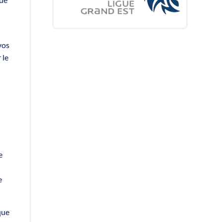
vos
 le
e
e
que