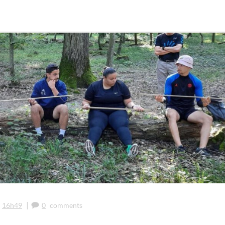
|
16h49
0
comments