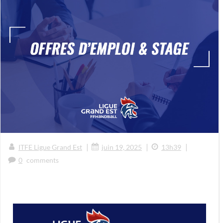
|
|
|
ITFE Ligue Grand Est
juin 19, 2025
13h39
0
comments